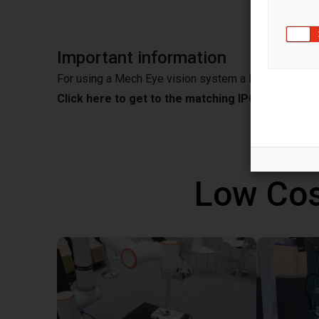
Important information
For using a Mech Eye vision system a IPC is needed
Click here to get to the matching IPC from Mec
Low Cos