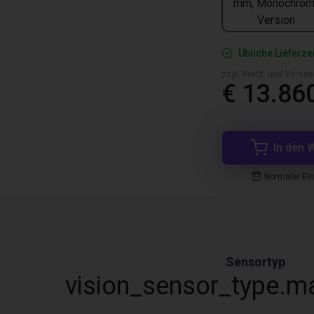
mm, Monochrom
Version
Übliche Lieferze
zzgl. MwSt. und Versan
€ 13.86
In den 
Normaler Ei
Sensortyp
vision_sensor_type.m