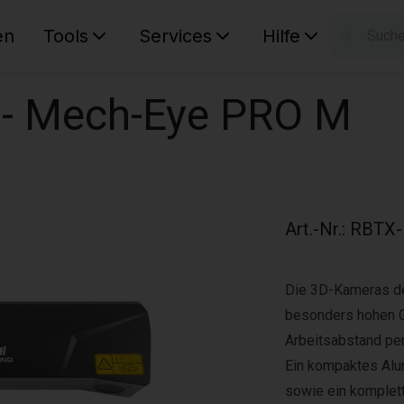
en
Tools
Services
Hilfe
W
Ihr Ware
 - Mech-Eye PRO M
Art.-Nr.
:
RBTX-
Die 3D-Kameras de
besonders hohen Ge
Arbeitsabstand per
Ein kompaktes Alu
sowie ein komple