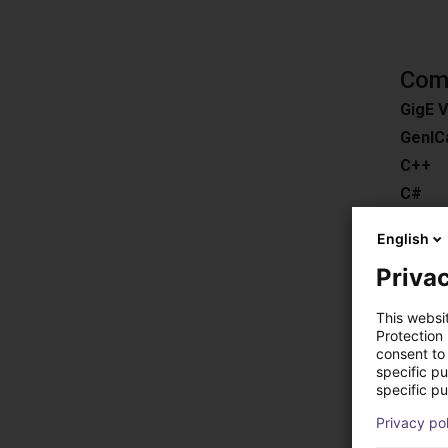
Comp
GigE V
GenIC
C++
C#
ROS
English
Pytho
Privac
Downl
Compat
This websi
Easy 3
Protection
consent to 
HALC
specific p
specific pu
MERLI
EyeVis
Privacy po