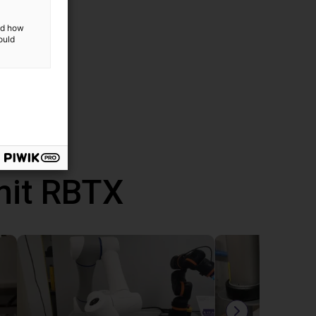
and how
ould
mit RBTX