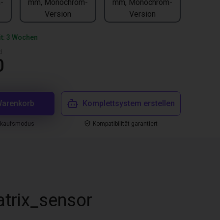
-
mm, Monochrom-
mm, Monochrom-
Version
Version
it: 3 Wochen
d
0
Warenkorb
Komplettsystem erstellen
nkaufsmodus
Kompatibilität garantiert
atrix_sensor