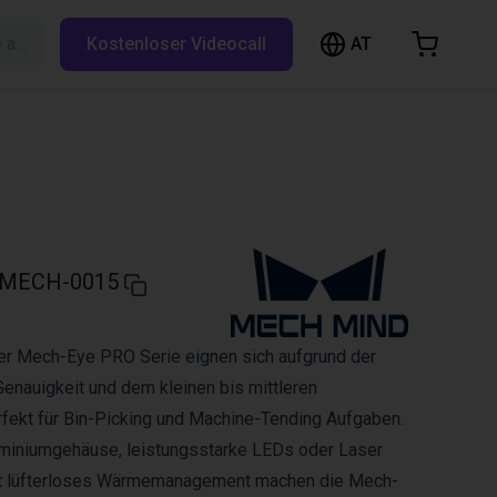
AT
Suche auf RBTX…
Kostenloser Videocall
arenkorb
nkorb ist leer
Im Shop stöbern
MECH-0015
r Mech-Eye PRO Serie eignen sich aufgrund der
nauigkeit und dem kleinen bis mittleren
fekt für Bin-Picking und Machine-Tending Aufgaben.
miniumgehäuse, leistungsstarke LEDs oder Laser
tt lüfterloses Wärmemanagement machen die Mech-