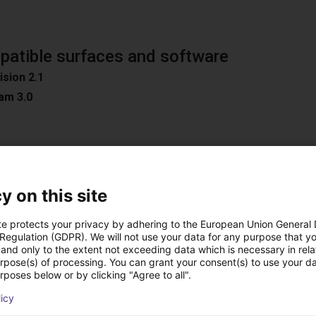
atible surfaces and software
ision 2.1
am 3.0
n
y on this site
oad Surfaces
ible software
te protects your privacy by adhering to the European Union General
D / Easy 3DMatch
 Regulation (GDPR). We will not use your data for any purpose that y
and only to the extent not exceeding data which is necessary in relat
ON
urpose(s) of processing. You can grant your consent(s) to use your da
rposes below or by clicking "Agree to all".
C
ion
licy