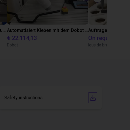
Automatisiertes Labeln mit igus Raumpotal Roboter
Automatisiert Kleben mit dem Dobot CR5A
Auftragen von Kleb
€ 22.114,13
On request
Dobot
Igus do brasil
Safety instructions