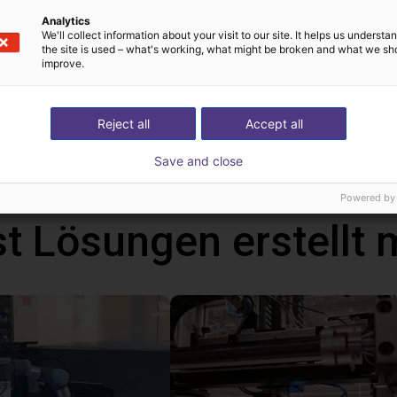
Analytics
We'll collect information about your visit to our site. It helps us underst
the site is used – what's working, what might be broken and what we sh
improve.
!
h Mind
Reject all
Accept all
Save and close
Powered by
t Lösungen erstellt 