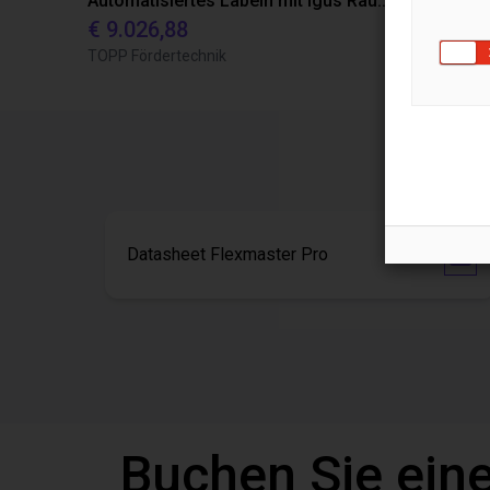
Automatisiertes Labeln mit igus Raumpotal Roboter
€ 9.026,88
€ 22.114,
TOPP Fördertechnik
Dobot
Datasheet Flexmaster Pro
Buchen Sie eine