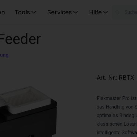
en
Tools
Services
Hilfe
W
Ihr Ware
 Feeder
rung
Art.-Nr.
:
RBTX-
Flexmaster Pro ist
das Handling von S
optimales Bindegl
klassischen Lösung
intelligente Softw