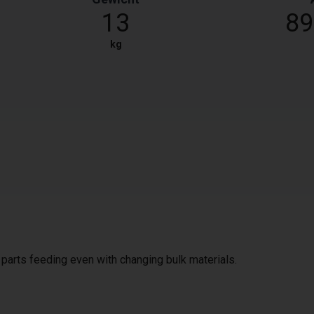
13
8
kg
e parts feeding even with changing bulk materials.