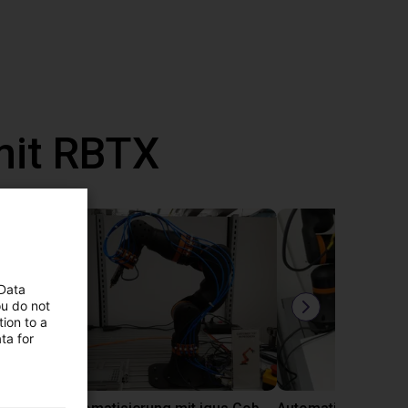
mit RBTX
 Data
ou do not
ion to a
ta for