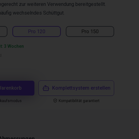
egerecht zur weiteren Verwendung bereitgestellt.
häufig wechselndes Schüttgut.
Pro 120
Pro 150
it: 3 Wochen
d
Warenkorb
Komplettsystem erstellen
nkaufsmodus
Kompatibilität garantiert
Abmessungen