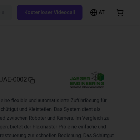
AT
Suche auf RBTX…
Kostenloser Videocall
arenkorb
nkorb ist leer
Im Shop stöbern
JAE-0002
 eine flexible und automatisierte Zuführlösung für
chüttgut und Kleinteilen. Das System dient als
ied zwischen Roboter und Kamera. Im Vergleich zu
en, bietet der Flexmaster Pro eine einfache und
aresteuerung zur schnellen Bedienung. Das Schüttgut