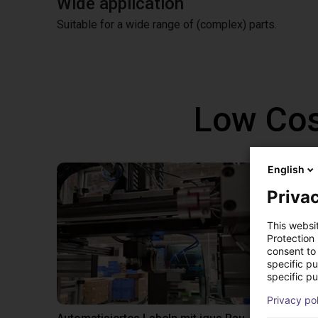
Wide application
Suitable for a wide range of (complex) parts.
Low Cos
English
Privac
This websi
Protection
consent to 
specific p
specific pu
Privacy po