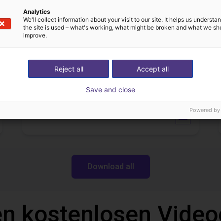
Automatisiert Kleben mit dem Dobot CR5A
Auftragen von Klebstoff auf Öfen
13
On request
Analytics
We'll collect information about your visit to our site. It helps us underst
Igus do brasil
the site is used – what's working, what might be broken and what we sh
improve.
Downloads
Reject all
Accept all
Save and close
Powered by
Operation manual
Download all
n kostenlosen Video