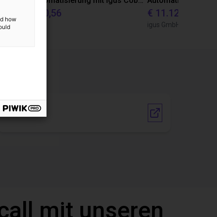
Laborautomatisierung mit igus Cobot ReBeL 6DOF
€ 10.870,56
€ 11.128,07
and how
igus GmbH
igus GmbH
ould
Vendor link
call mit unseren