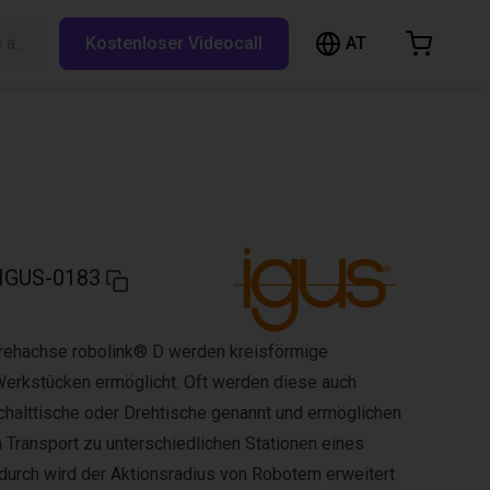
AT
Suche auf RBTX…
Kostenloser Videocall
arenkorb
nkorb ist leer
Im Shop stöbern
IGUS-0183
Drehachse robolink® D werden kreisförmige
rkstücken ermöglicht. Oft werden diese auch
chalttische oder Drehtische genannt und ermöglichen
h Transport zu unterschiedlichen Stationen eines
adurch wird der Aktionsradius von Robotern erweitert