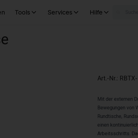
en
Tools
Services
Hilfe
W
Ihr Ware
se
Art.-Nr.
:
RBTX-
Mit der externen 
Bewegungen von We
Rundtische, Runds
einen kontinuierlic
Arbeitsschritts. D