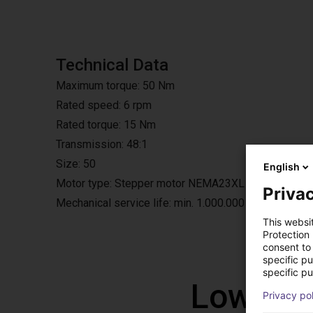
Technical Data
Maximum torque: 50 Nm
Rated speed: 6 rpm
Rated torque: 15 Nm
Transmission: 48:1
Size: 50
English
Motor type: Stepper motor NEMA23XL
Privac
Mechanical service life: min. 1.000.000 cycles
This websi
Protection
consent to 
specific p
specific pu
Low Cos
Privacy po