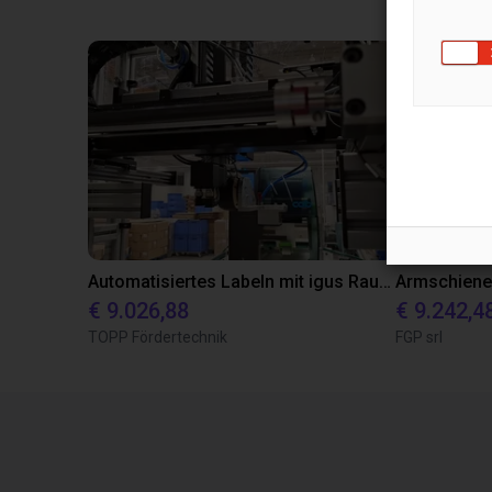
Automatisiertes Labeln mit igus Raumpotal Roboter
€ 9.026,88
€ 9.242,4
TOPP Fördertechnik
FGP srl