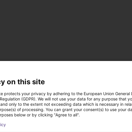
y on this site
te protects your privacy by adhering to the European Union General
 Regulation (GDPR). We will not use your data for any purpose that y
and only to the extent not exceeding data which is necessary in relat
urpose(s) of processing. You can grant your consent(s) to use your da
rposes below or by clicking "Agree to all".
t Lösungen erstellt 
licy