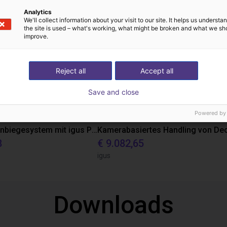
Analytics
We'll collect information about your visit to our site. It helps us underst
the site is used – what's working, what might be broken and what we sh
improve.
Reject all
Accept all
Save and close
Powered by
Armschienenbiegesystem mit igus Portal und igus robot control
8
€ 9.082,65
igus
Downloads