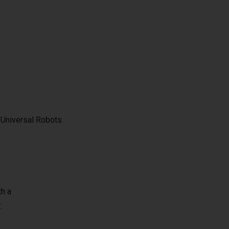
 Universal Robots
th a
: