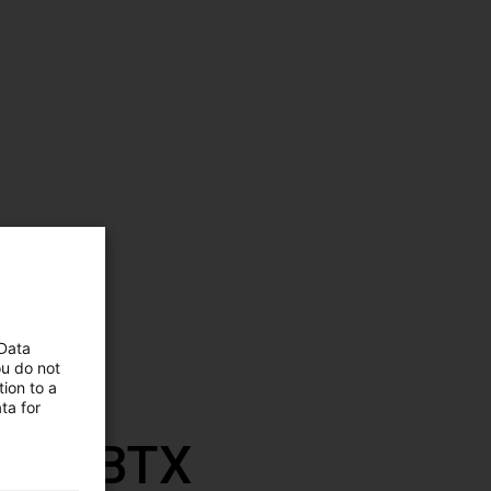
 Data
ou do not
ion to a
ta for
mit RBTX