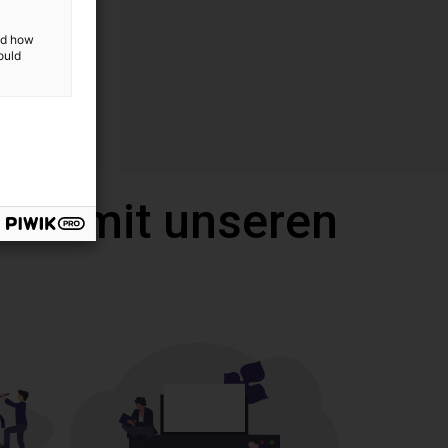
and how
ould
call mit unseren