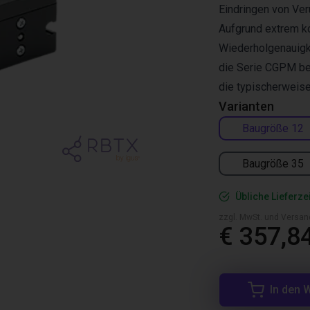
Eindringen von Ver
Aufgrund extrem 
Wiederholgenauigk
die Serie CGPM be
die typischerweise
Varianten
Baugröße 12
Baugröße 35
Übliche Lieferze
zzgl. MwSt. und Versan
€ 357,8
In den 