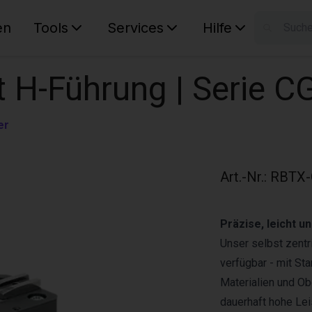
en
Tools
Services
Hilfe
W
Ihr Ware
it H-Führung | Serie 
er
Art.-Nr.
:
RBTX-
Präzise, leicht u
Unser selbst zentri
verfügbar - mit S
Materialien und Ob
dauerhaft hohe Lei