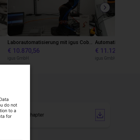
Laborautomatisierung mit igus Cobot ReBeL 6DOF
€ 10.870,56
€ 11.128,07
igus GmbH
igus GmbH
 Data
ou do not
ion to a
Catalogue chapter
ta for