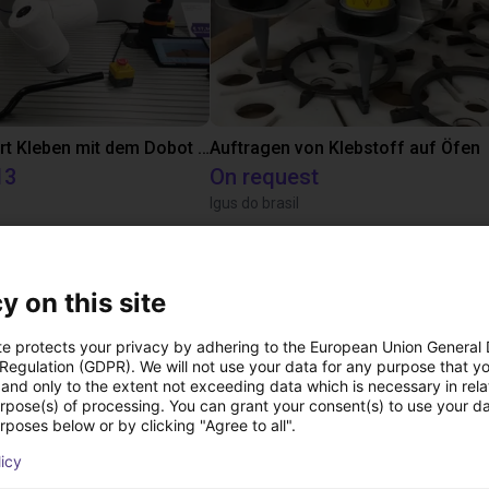
Automatisiert Kleben mit dem Dobot CR5A
Auftragen von Klebstoff auf Öfen
13
On request
Igus do brasil
Downloads
y on this site
te protects your privacy by adhering to the European Union General
 Regulation (GDPR). We will not use your data for any purpose that y
and only to the extent not exceeding data which is necessary in relat
Datasheet series CGPM
urpose(s) of processing. You can grant your consent(s) to use your da
rposes below or by clicking "Agree to all".
licy