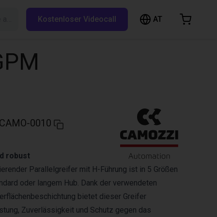
AT
Suche auf RBTX…
Kostenloser Videocall
arenkorb
nkorb ist leer
CGPM
Im Shop stöbern
CAMO-0010
nd robust
erender Parallelgreifer mit H-Führung ist in 5 Größen
tandard oder langem Hub. Dank der verwendeten
erflächenbeschichtung bietet dieser Greifer
stung, Zuverlässigkeit und Schutz gegen das