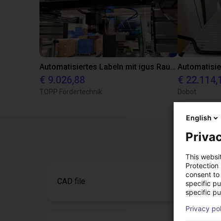
Automatisiertes Labeln mit igus Raumpotal Roboter
€ 9.026,88
€ 22.114,
TOPP Fördertechnik
Dobot
English
Privac
This websi
Protection
consent to 
CAD file
specific p
specific pu
Privacy po