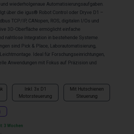
e und wiederholgenaue Automatisierungsaufgaben.
lgt über die igus® Robot Control oder Dryve D1 –
dbus TCP/IP, CANopen, ROS, digitalen I/Os und
tive 3D-Oberfläche ermöglicht einfache
d nahtlose Integration in bestehende Systeme.
gen sind Pick & Place, Laborautomatisierung,
eichtmontage. Ideal für Forschungseinrichtungen,
elle Anwendungen mit Fokus auf Präzision und
nk
Inkl. 3x D1
Mit Hutschienen
Motorsteuerung
Steuerung
g
it: 3 Wochen