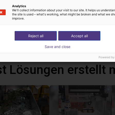
n control the robot either from your Windows 10 PC or from the o
Analytics
We'll collect information about your visit to our site. It helps us underst
can be programmed via a graphical user interface. With the handhel
the site is used – what's working, what might be broken and what we sh
improve.
ms via the touch screen. In addition, you can also connect a ga
ative to the handheld. With this handheld, the robot runs autonom
ws PC.
Reject all
Accept all
Save and close
Powered by
t Lösungen erstellt 