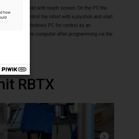
ptional handheld with touch screen. On the PC the
and how
d you can control the robot with a joystick and start
ould
mepad to your Windows PC for control as an
ously without the computer after programming via the
mit RBTX