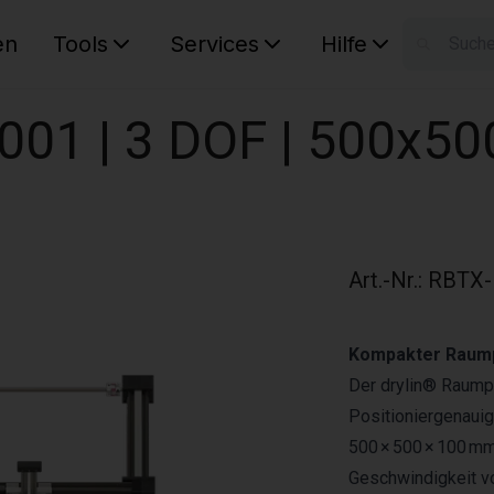
en
Tools
Services
Hilfe
W
Ihr Ware
001 | 3 DOF | 500x5
Art.-Nr.
:
RBTX-
Kompakter Raumpo
Der drylin® Raump
Positioniergenauig
500 × 500 × 100 mm
Geschwindigkeit vo