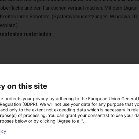
oberfläche und den Funktionen vertraut machen. Mit dem Digital 
hkeiten Ihres Roboters. (Systemvoraussetzungen: Windows 10, Fr
rplatz.).
kostenlos runterladen
e applications in various areas. For example, in the laboratory, in
y on this site
 vertical farming. They are compatible with various camera syste
sed in bin-picking applications.
te protects your privacy by adhering to the European Union General
 Regulation (GDPR). We will not use your data for any purpose that y
and only to the extent not exceeding data which is necessary in relat
urpose(s) of processing. You can grant your consent(s) to use your da
rposes below or by clicking "Agree to all".
onal handheld with touch screen
licy
 the right setup for you.