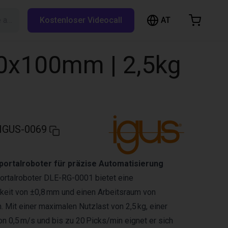
AT
Suche auf RBTX…
Kostenloser Videocall
arenkorb
nkorb ist leer
00x100mm | 2,5kg
Im Shop stöbern
IGUS-0069
rtalroboter für präzise Automatisierung
ortalroboter DLE-RG-0001 bietet eine
keit von ±0,8 mm und einen Arbeitsraum von
. Mit einer maximalen Nutzlast von 2,5 kg, einer
n 0,5 m/s und bis zu 20 Picks/min eignet er sich