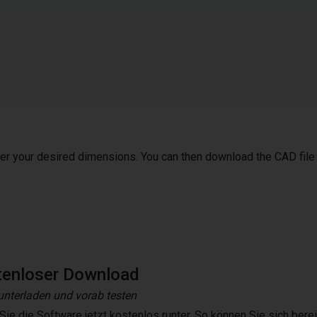
ter your desired dimensions. You can then download the CAD file
tenloser Download
runterladen und vorab testen
Sie die Software jetzt kostenlos runter. So können Sie sich ber