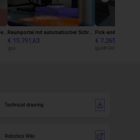
Kundentest für Anwendung in der Lebensmittelindustrie mit FDA konformer Greifeinheit
Raumportal mit automatischer Schraubenzuführung
Pick-and-Place mi
€ 15.791,63
€ 7.265,02
igus
igus® GmbH
Technical drawing
Robotics Wiki