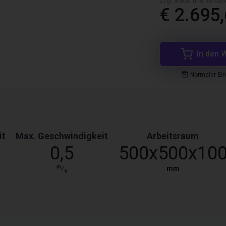
zzgl. MwSt. und Versan
€ 2.695
In den 
Normaler Ei
it
Max. Geschwindigkeit
Arbeitsraum
0,5
500x500x10
m
⁄
mm
s