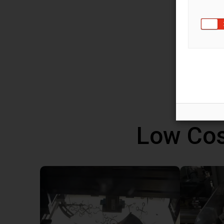
You ca
robot 
progra
altern
Windo
Low Cos