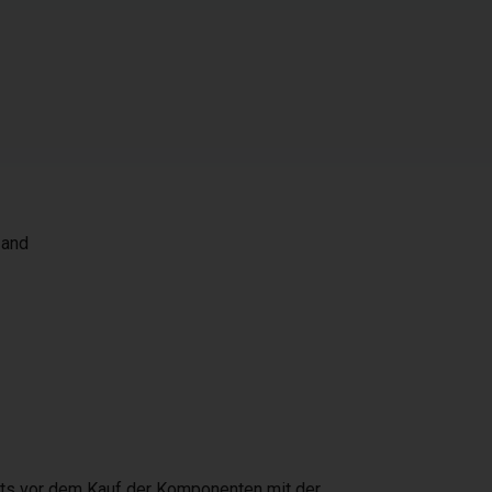
 and
eits vor dem Kauf der Komponenten mit der