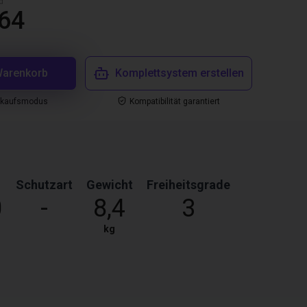
d
,64
Warenkorb
Komplettsystem erstellen
nkaufsmodus
Kompatibilität garantiert
Schutzart
Gewicht
Freiheitsgrade
0
-
8,4
3
kg