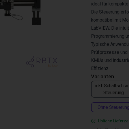
ideal für kompakt
Die Steuerung erfo
kompatibel mit Mo
LabVIEW. Die intui
Programmierung un
Typische Anwendun
Prüfprozesse und L
KMUs und industri
Effizienz.
Varianten
inkl. Schaltschra
Steuerung
Ohne Steuerun
Übliche Lieferze