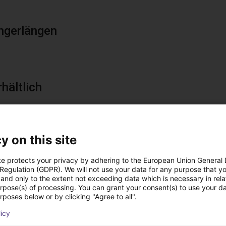
ngerlängen
hältlich
y on this site
t Lösungen erstellt 
te protects your privacy by adhering to the European Union General
 Regulation (GDPR). We will not use your data for any purpose that y
and only to the extent not exceeding data which is necessary in relat
urpose(s) of processing. You can grant your consent(s) to use your da
rposes below or by clicking "Agree to all".
licy