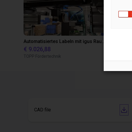
Automatisiertes Labeln mit igus Raumpotal Roboter
€ 9.026,88
€ 22.114,
TOPP Fördertechnik
Dobot
CAD file