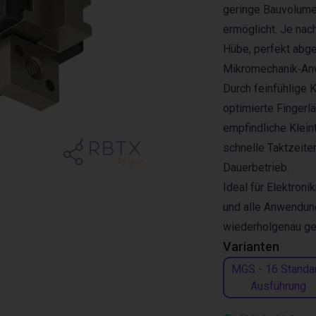
geringe Bauvolumen
ermöglicht. Je nac
Hübe, perfekt abge
Mikromechanik‑An
Durch feinfühlige 
optimierte Fingerl
empfindliche Klein
schnelle Taktzeite
Dauerbetrieb.
Ideal für Elektron
und alle Anwendung
wiederholgenau ge
Varianten
MGS - 16 Standa
Ausführung