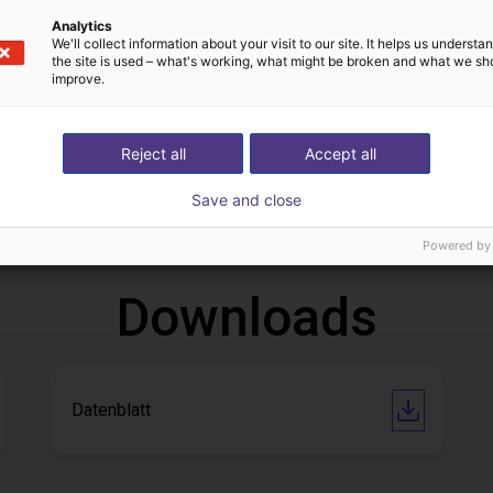
Analytics
We'll collect information about your visit to our site. It helps us underst
the site is used – what's working, what might be broken and what we sh
improve.
Reject all
Automatisiert Kleben mit dem Dobot CR5A
Auftragen von Klebstoff auf Öfen
Accept all
13
On request
Save and close
Igus do brasil
Powered by
Downloads
Datenblatt