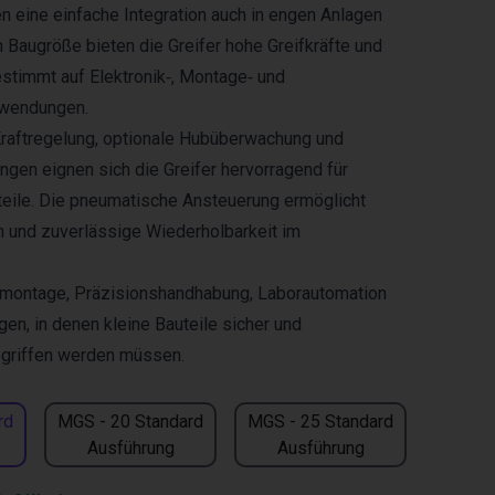
 eine einfache Integration auch in engen Anlagen
h Baugröße bieten die Greifer hohe Greifkräfte und
stimmt auf Elektronik‑, Montage‑ und
wendungen.
Kraftregelung, optionale Hubüberwachung und
ängen eignen sich die Greifer hervorragend für
teile. Die pneumatische Ansteuerung ermöglicht
n und zuverlässige Wiederholbarkeit im
ikmontage, Präzisionshandhabung, Laborautomation
en, in denen kleine Bauteile sicher und
griffen werden müssen.
rd
MGS - 20 Standard
MGS - 25 Standard
Ausführung
Ausführung