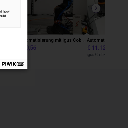
and how
ould
Laborautomatisierung mit igus Cobot ReBeL 6DOF
€ 10.870,56
€ 11.128,07
igus GmbH
igus GmbH