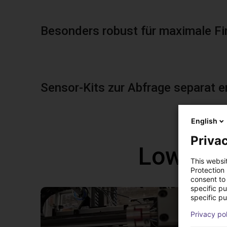
Besonders robust für maximale Fi
Sensor-Kits zur Abfrage separat er
English
Privac
Low Cos
This websi
Protection
consent to 
specific p
specific pu
Privacy po