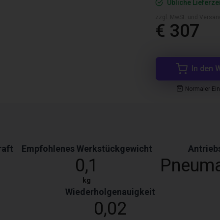
Übliche Lieferze
zzgl. MwSt. und Versan
€ 307
In den 
Normaler Ei
raft
Empfohlenes Werkstückgewicht
Antrieb
0,1
Pneuma
kg
Wiederholgenauigkeit
0,02