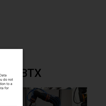
mit RBTX
 Data
ou do not
ion to a
ta for