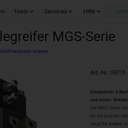
en
Tools
Services
Hilfe
W
Ihr Ware
legreifer MGS-Serie
GmbH
Pneumatic Gripper
Art.-Nr.
:
RBTX-
Kompakter 2‑Back
und hoher Wieder
Die MGS‑Serie von
für die präzise Ha
sorgt für exakte,