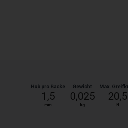
Hub pro Backe
Gewicht
Max. Greifk
1,5
0,025
20,5
mm
kg
N