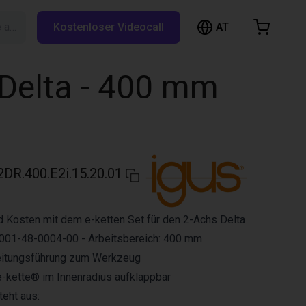
AT
Suche auf RBTX…
Kostenloser Videocall
arenkorb
nkorb ist leer
 Delta - 400 mm
Im Shop stöbern
DR.400.E2i.15.20.01
d Kosten mit dem e-ketten Set für den 2-Achs Delta
001-48-0004-00 - Arbeitsbereich: 400 mm
Leitungsführung zum Werkzeug
e-kette® im Innenradius aufklappbar
eht aus: