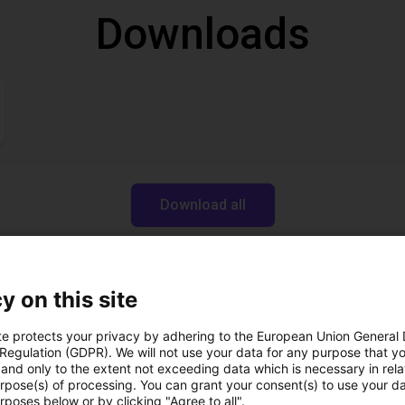
Downloads
Download all
n kostenlosen Video
y on this site
Experten
te protects your privacy by adhering to the European Union General
 Regulation (GDPR). We will not use your data for any purpose that y
and only to the extent not exceeding data which is necessary in relat
urpose(s) of processing. You can grant your consent(s) to use your da
rposes below or by clicking "Agree to all".