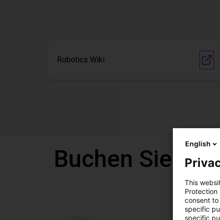
Robotics Wiki
English
Buchen Sie eine
Privac
This websi
Protection
consent to 
specific p
specific pu