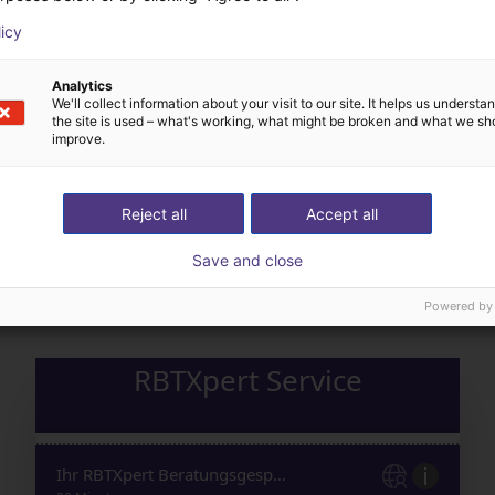
licy
Analytics
We'll collect information about your visit to our site. It helps us underst
the site is used – what's working, what might be broken and what we sh
improve.
Reject all
Accept all
Wir wählen alle Kompon
n Sie uns Ihre Anwendung
mit Ihnen aus
Save and close
Powered by