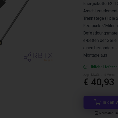
Energiekette E2i.1
Anschlusselement
Trennstege (1x je 2
Festpunkt-/Mitne
Befestigungsmater
e-ketten der Serie
einen besonders le
Montage aus
Übliche Lieferze
zzgl. MwSt. und Versan
€ 40,93
In den 
Normaler Ei