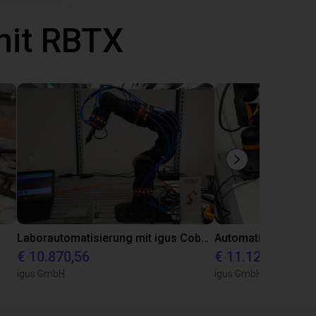
mit RBTX
Laborautomatisierung mit igus Cobot ReBeL 6DOF
€ 10.870,56
€ 11.128,07
igus GmbH
igus GmbH