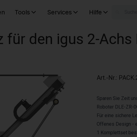
en
Tools
Services
Hilfe
W
Ihr Ware
z für den igus 2-Achs
Art.-Nr.
:
PACK.2
Sparen Sie Zeit un
Roboter DLE-ZR-0
Für eine sichere 
Offenes Design - 
1 Komplettset best