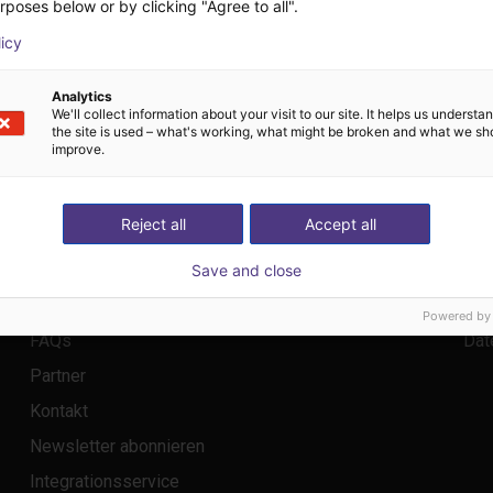
rposes below or by clicking "Agree to all".
licy
Jetzt KOSTENLOS beraten lassen
Analytics
We'll collect information about your visit to our site. It helps us underst
the site is used – what's working, what might be broken and what we sh
improve.
by igus
®
info@rbtx.com
Reject all
Accept all
Informationen
Rec
Save and close
Anwendungen
Imp
Powered by
FAQs
Dat
Partner
Kontakt
Newsletter abonnieren
Integrationsservice