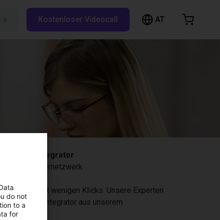
AT
Suche auf RBTX…
Kostenloser Videocall
arenkorb
nkorb ist leer
Im Shop stöbern
ttlung an Integrator
nserem Partnernetzwerk
 Data
 Anwendung mit wenigen Klicks. Unsere Experten
ou do not
 Ihnen einen Integrator aus unserem
ion to a
ta for