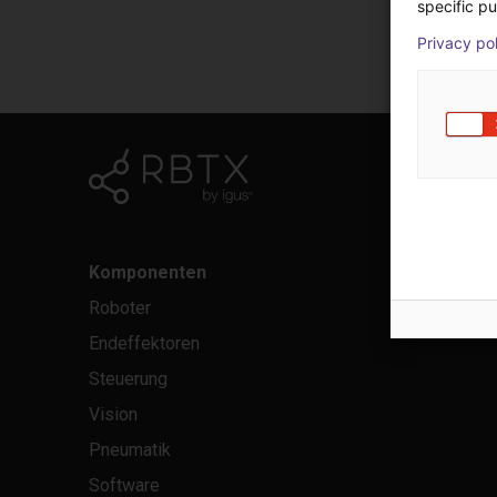
specific pu
Privacy po
Komponenten
Roboter
Endeffektoren
Steuerung
Vision
Pneumatik
Software