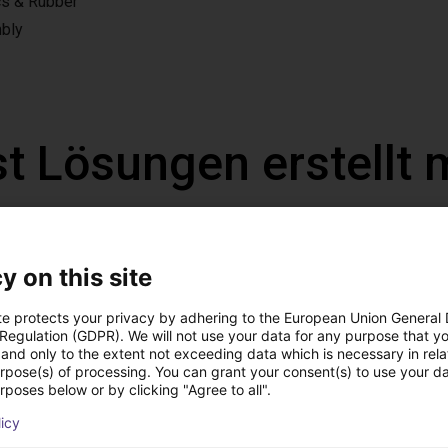
cs & Rubber
bly
t Lösungen erstellt 
y on this site
te protects your privacy by adhering to the European Union General
 Regulation (GDPR). We will not use your data for any purpose that y
and only to the extent not exceeding data which is necessary in relat
urpose(s) of processing. You can grant your consent(s) to use your da
rposes below or by clicking "Agree to all".
licy
Automatisiert Kleben mit dem Dobot CR5A
Auftragen von Klebstoff auf Öfen