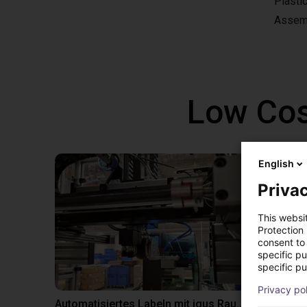
Plasti
Assem
Low Cos
English
Privac
This websi
Protection
consent to 
specific p
specific pu
Privacy po
Automatisiertes Labeln mit igus Raumpotal Roboter