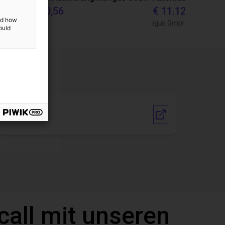
€ 10.870,56
€ 11.128,07
and how
igus GmbH
igus GmbH
ould
Vendor link
call mit unseren