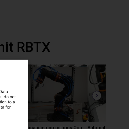
mit RBTX
 Data
ou do not
ion to a
ta for
Laborautomatisierung mit igus Cobot ReBeL 6DOF