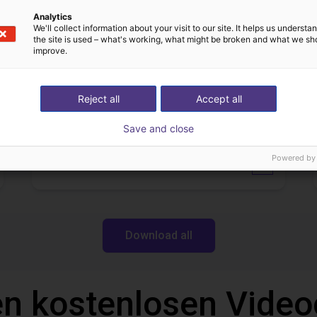
13
On request
Analytics
We'll collect information about your visit to our site. It helps us underst
Igus do brasil
the site is used – what's working, what might be broken and what we sh
improve.
Downloads
Reject all
Accept all
Save and close
Powered by
Datasheet
Download all
n kostenlosen Video