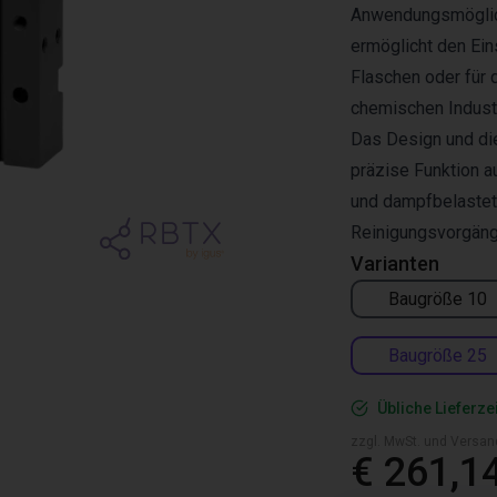
Anwendungsmöglich
ermöglicht den Ei
Flaschen oder für 
chemischen Industr
Das Design und di
präzise Funktion a
und dampfbelastet
Reinigungsvorgäng
Varianten
Baugröße 10
Baugröße 25
Übliche Lieferze
zzgl. MwSt. und Versan
€ 261,1