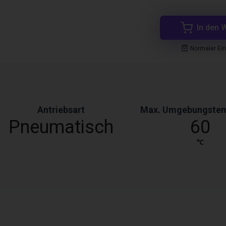
In den 
Normaler Ei
Antriebsart
Max. Umgebungstem
Pneumatisch
60
℃