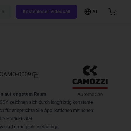
AT
Suche auf RBTX…
Kostenloser Videocall
arenkorb
nkorb ist leer
Im Shop stöbern
CAMO-0009
fen auf engstem Raum
CGSY zeichnen sich durch langfristig konstante
ch für anspruchsvolle Applikationen mit hohen
ie Produktivität.
inkel ermöglicht vielseitige