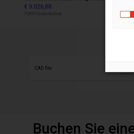
€ 9.026,88
€ 22.114,
TOPP Fördertechnik
Dobot
CAD file
Buchen Sie eine