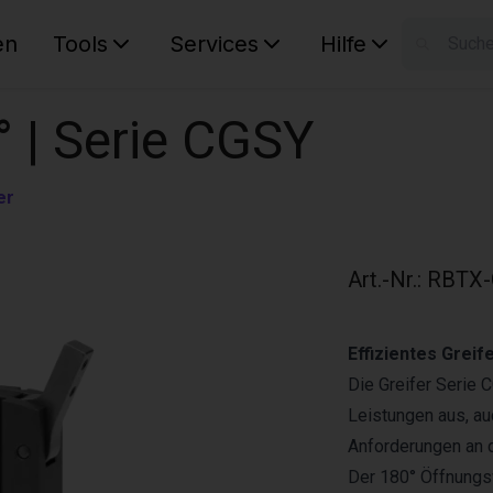
en
Tools
Services
Hilfe
W
Ihr Ware
° | Serie CGSY
er
Art.-Nr.
:
RBTX-
Effizientes Grei
Die Greifer Serie 
Leistungen aus, au
Anforderungen an d
Der 180° Öffnungsw