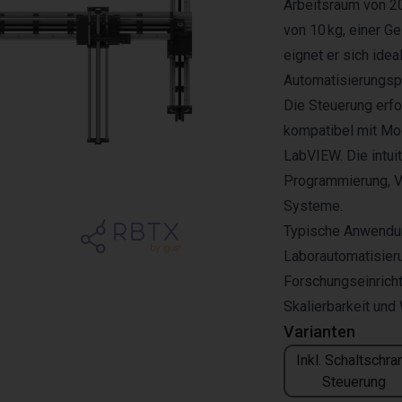
Arbeitsraum von 20
von 10 kg, einer G
eignet er sich ide
Automatisierungsp
Die Steuerung erfo
kompatibel mit Mo
LabVIEW. Die intui
Programmierung, Vi
Systeme.
Typische Anwendun
Laborautomatisieru
Forschungseinricht
Skalierbarkeit und 
Varianten
Inkl. Schaltschra
Steuerung