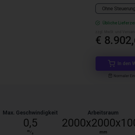
Ohne Steuerun
Übliche Lieferze
zzgl. MwSt. und Versan
€ 8.902
In den 
Normaler Ei
Max. Geschwindigkeit
Arbeitsraum
0,5
2000x2000x10
m
⁄
mm
s