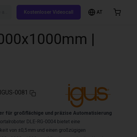
AT
Suche auf RBTX…
Kostenloser Videocall
arenkorb
nkorb ist leer
2000x1000mm |
Im Shop stöbern
IGUS-0081
r für großflächige und präzise Automatisierung
ortalroboter DLE-RG-0004 bietet eine
gkeit von ±0,5 mm und einen großzügigen