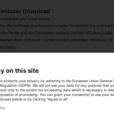
tenloser Download
runterladen und vorab testen
Sie die Software jetzt kostenlos runter. So können Sie sich ber
oberfläche und den Funktionen vertraut machen. Mit dem Digital 
hkeiten Ihres Roboters. (Systemvoraussetzungen: Windows 10, Fr
rplatz.).
kostenlos runterladen
y on this site
te protects your privacy by adhering to the European Union General
 Regulation (GDPR). We will not use your data for any purpose that y
e applications in various areas. For example, in the laboratory, in
and only to the extent not exceeding data which is necessary in relat
urpose(s) of processing. You can grant your consent(s) to use your da
 vertical farming. They are compatible with various camera syste
rposes below or by clicking "Agree to all".
sed in bin-picking applications.
licy