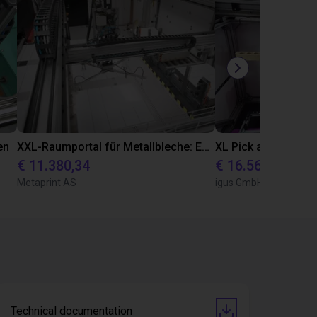
en
XXL-Raumportal für Metallbleche: Effiziente Automatisierung in der Verpackungsproduktion
€ 11.380,34
€ 16.562,37
Metaprint AS
igus GmbH
Technical documentation