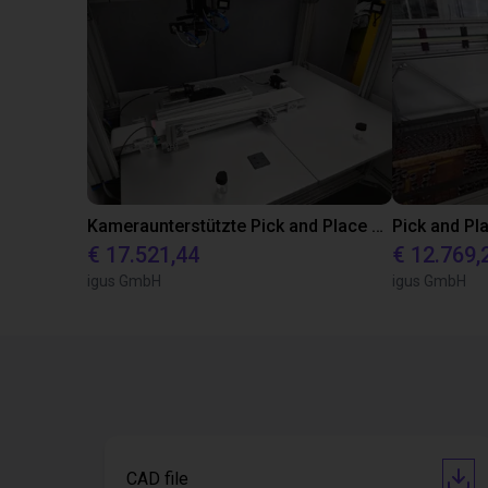
Kameraunterstützte Pick and Place Anwendung mit igus Raumportal
€ 17.521,44
€ 12.769,
igus GmbH
igus GmbH
CAD file