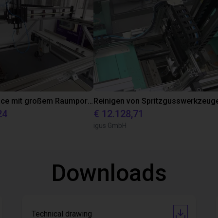
Pick and Place mit großem Raumportal
Reinigen von Spritzgusswerkzeug
24
€ 12.128,71
igus GmbH
Downloads
Technical drawing