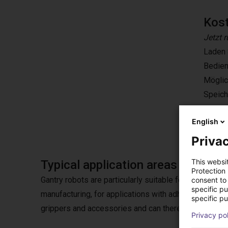
Kos
Jetzt 
Laden 
Bedien
Möglic
Speiche
Jetzt 
English
Privac
This websi
Typical application areas
Protection
Gantry robots are particularly suitable for pick & plac
consent to 
specific p
manufacturing, for applications with adhesives or in
specific pu
grippers and accessories and can therefore also be u
Privacy po