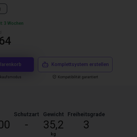
g
it: 3 Wochen
d
,64
Warenkorb
Komplettsystem erstellen
nkaufsmodus
Kompatibilität garantiert
Schutzart
Gewicht
Freiheitsgrade
00
-
35,2
3
kg