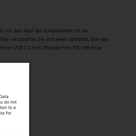
eits vor dem Kauf der Komponenten mit der
Twin verschaffen Sie sich einen Überblick, über die
eier USB 2.0 Port, Ethernet Port, 500 MB freier
 Data
ou do not
ion to a
ta for
ms,