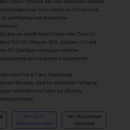
00 × 2000 × 1000 mm. Mit einer maximalen Nutzlast
eschwindigkeit von 1 m/s und bis zu 20 Picks/min
al für großflächige und dynamische
rozesse.
lgt über die igus® Robot Control oder Dryve D1 –
dbus TCP/IP, CANopen, ROS, digitalen I/Os und
tive 3D-Oberfläche ermöglicht einfache
sualisierung und Integration in bestehende
gen sind Pick & Place, Verpackung,
ng und Montage. Ideal für industrielle Fertigung,
ungen und KMUs mit Fokus auf Effizienz,
Wartungsfreiheit.
nk
Inkl. 3x D1
Inkl. Hutschienen
Motorsteuerungen
Steuerung