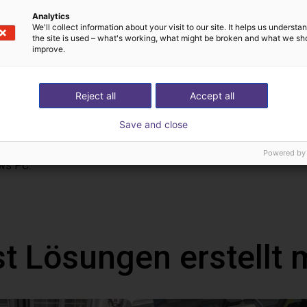
Analytics
We'll collect information about your visit to our site. It helps us underst
the site is used – what's working, what might be broken and what we sh
onal handheld with touch screen
improve.
 the right setup for you.
n control the robot either from your Windows 10 PC or from the o
Reject all
Accept all
can be programmed via a graphical user interface. With the handhel
Save and close
ms via the touch screen. In addition, you can also connect a ga
ative to the handheld. With this handheld, the robot runs autonom
Powered by
ws PC.
t Lösungen erstellt 