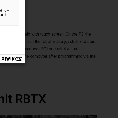
and how
ould
ptional handheld with touch screen. On the PC the
d you can control the robot with a joystick and start
mepad to your Windows PC for control as an
ously without the computer after programming via the
mit RBTX